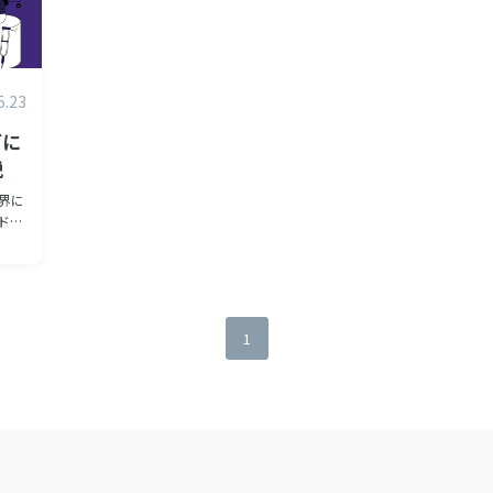
5.23
グに
説
見つ
1