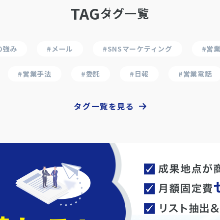
TAG
タグ一覧
の強み
#メール
#SNSマーケティング
#営
#営業手法
#委託
#日報
#営業電話
タグ一覧を見る