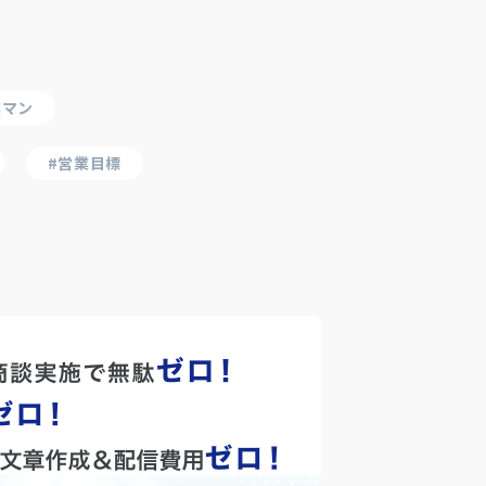
業マン
#営業目標