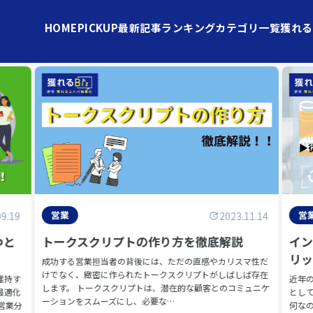
HOME
PICKUP
最新記事
ランキング
カテゴリ一覧
獲れる
営業
営
09.19
2023.11.14
つと
トークスクリプトの作り方を徹底解説
イ
リ
成功する営業担当者の背後には、ただの直感やカリスマ性だ
けでなく、緻密に作られたトークスクリプトがしばしば存在
維持す
近年
します。 トークスクリプトは、潜在的な顧客とのコミュニケ
最適化
とし
ーションをスムーズにし、必要な…
営業分
何な