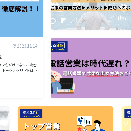
2023.11.14
説
スマ性だけでなく、緻密
、
し、必要な…