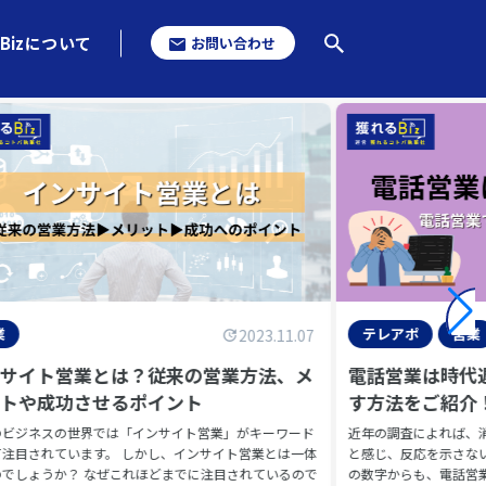
Bizについて
お問い合わせ
業
テレアポ
営業
2023.11.07
ンサイト営業とは？従来の営業方法、メ
電話営業は時代
ットや成功させるポイント
す方法をご紹介
のビジネスの世界では「インサイト営業」がキーワード
近年の調査によれば、
て注目されています。 しかし、インサイト営業とは一体
と感じ、反応を示さな
のでしょうか？ なぜこれほどまでに注目されているので
の数字からも、電話営