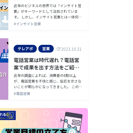
せるポイント
近年のビジネスの世界では「インサイト営
業」がキーワードとして注目されていま
す。 しかし、インサイト営業とは一体何な
のでしょうか？ なぜこれほどまでに注目さ
#インサイト営業
れているのでしょうか？ この…
テレアポ
営業
2023.10.31
電話営業は時代遅れ？電話営
業で成果を出す方法をご紹
介！
近年の調査によれば、消費者の8割以上
が、電話営業を不快と感じ、反応を示さな
いことが明らかになってきました。 この数
字からも、電話営業の効果が低下している
#電話営業
現状が伺えます。 デジタル時代の今、…