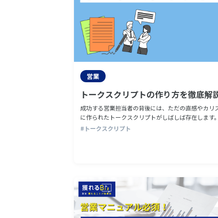
営業
トークスクリプトの作り方を徹底解
成功する営業担当者の背後には、ただの直感やカリ
に作られたトークスクリプトがしばしば存在します。 トークスクリプトは
潜在的な顧客とのコミュニケーションをスムーズに
#トークスクリプト