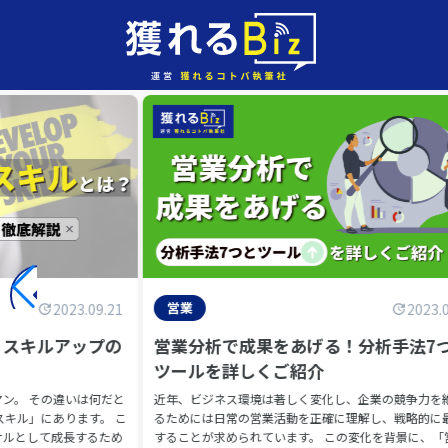
営業
2023.09.21
2023.
？スキルアップの
営業分析で成果をあげる！分析手法7
ツールを詳しくご紹介
ン。 その違いは何だと
近年、ビジネス環境は著しく変化し、企業の競争力を
スキル」にあります。 こ
るためには日常の営業活動を正確に理解し、戦略的に
ナルとして成長するため
することが求められています。 この変化を背景に、「