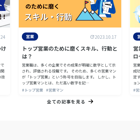
営業
.24
2023.10.17
つけ
トップ営業のために磨くスキル、行動と
営
は？
ロ
けで
営業職は、多くの企業でその成果が明確に数字として示
営
頼関
され、評価される役職です。 そのため、多くの営業マン
成
の技
が「トップ営業」という称号を目指します。 しかし、ト
定
ップ営業マンとは、ただ高い数字を記…
ョ
#トップ営業
#営業マン
#
全ての記事を見る